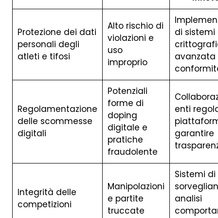
Implemen
Alto rischio di
Protezione dei dati
di sistemi 
violazioni e
personali degli
crittograf
uso
atleti e tifosi
avanzata
improprio
conformi
Potenziali
Collaboraz
forme di
Regolamentazione
enti regol
doping
delle scommesse
piattafor
digitale e
digitali
garantire
pratiche
trasparen
fraudolente
Sistemi di
Manipolazioni
sorveglia
Integrità delle
e partite
analisi
competizioni
truccate
comporta