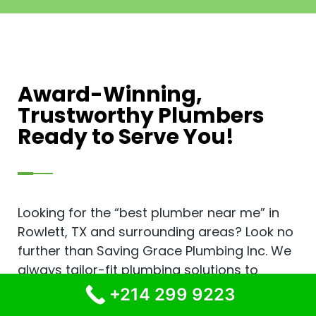
Award-Winning,
Trustworthy Plumbers
Ready to Serve You!
Looking for the “best plumber near me” in
Rowlett, TX and surrounding areas? Look no
further than Saving Grace Plumbing Inc. We
always tailor-fit plumbing solutions to
better suit your needs and your property.
+214 299 9223
We won the Best Plumbers in Allen, TX