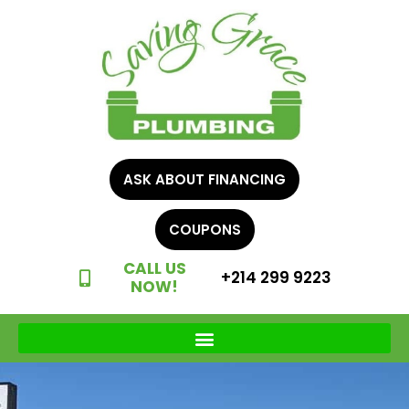
ASK ABOUT FINANCING
COUPONS
CALL US
+214 299 9223
NOW!