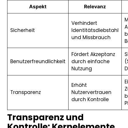
Aspekt
Relevanz
M
Verhindert
A
Sicherheit
Identitätsdiebstahl
b
und Missbrauch
B
Fördert Akzeptanz
S
Benutzerfreundlichkeit
durch einfache
(
Nutzung
D
E
Erhöht
Z
Transparenz
Nutzervertrauen
b
durch Kontrolle
P
Transparenz und
Kontrolle: Kernelemente